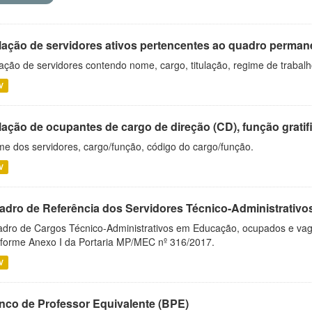
lação de servidores ativos pertencentes ao quadro permane
ação de servidores contendo nome, cargo, titulação, regime de trabal
V
ação de ocupantes de cargo de direção (CD), função gratifi
e dos servidores, cargo/função, código do cargo/função.
V
adro de Referência dos Servidores Técnico-Administrati
dro de Cargos Técnico-Administrativos em Educação, ocupados e vagos 
forme Anexo I da Portaria MP/MEC nº 316/2017.
V
nco de Professor Equivalente (BPE)