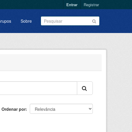
Entrar
Registrar
rupos
Sobre
Ordenar por