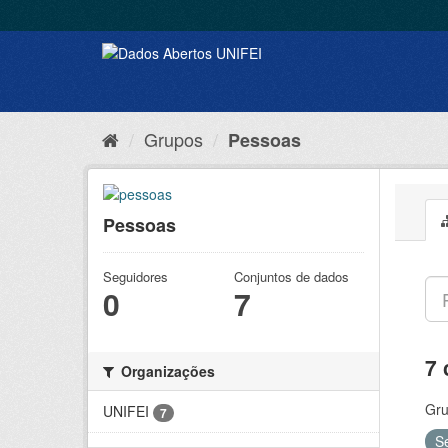
Grupos
Pessoas
Pessoas
Seguidores
Conjuntos de dados
0
7
7 
Organizações
Gru
UNIFEI
7
S