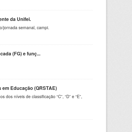
nte da Unifei.
ho/jornada semanal, campi.
cada (FG) e funç...
vos em Educação (QRSTAE)
dos níveis de classificação “C”, “D” e “E”,