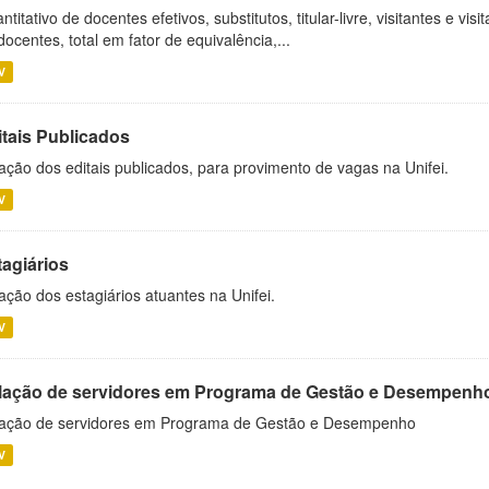
ntitativo de docentes efetivos, substitutos, titular-livre, visitantes e vi
docentes, total em fator de equivalência,...
V
itais Publicados
ação dos editais publicados, para provimento de vagas na Unifei.
V
tagiários
ação dos estagiários atuantes na Unifei.
V
lação de servidores em Programa de Gestão e Desempenh
ação de servidores em Programa de Gestão e Desempenho
V