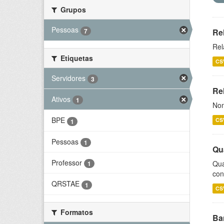
Grupos
Pessoas
7
Re
Rel
Etiquetas
CS
Servidores
3
Rel
Ativos
1
Nom
BPE
CS
1
Pessoas
1
Qu
Professor
Qua
1
con
QRSTAE
1
CS
Formatos
Ba