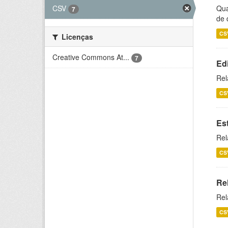
CSV
Qua
7
de 
CS
Licenças
Creative Commons At...
7
Ed
Rel
CS
Es
Rel
CS
Re
Rel
CS