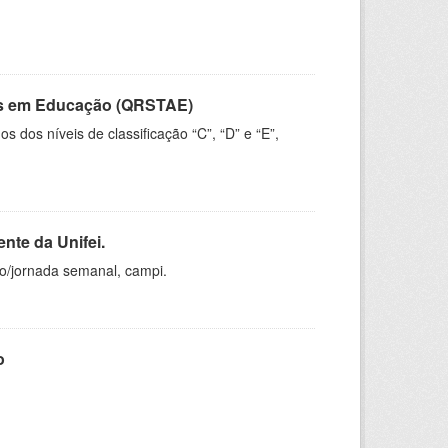
vos em Educação (QRSTAE)
dos níveis de classificação “C”, “D” e “E”,
nte da Unifei.
ho/jornada semanal, campi.
o