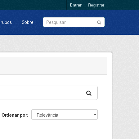
Entrar
Registrar
rupos
Sobre
Ordenar por