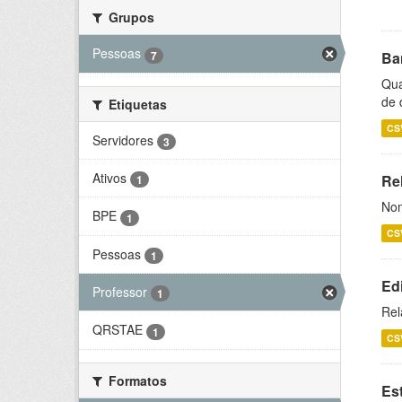
Grupos
Pessoas
7
Ba
Qua
de 
Etiquetas
CS
Servidores
3
Ativos
Rel
1
Nom
BPE
1
CS
Pessoas
1
Ed
Professor
1
Rel
QRSTAE
1
CS
Formatos
Es