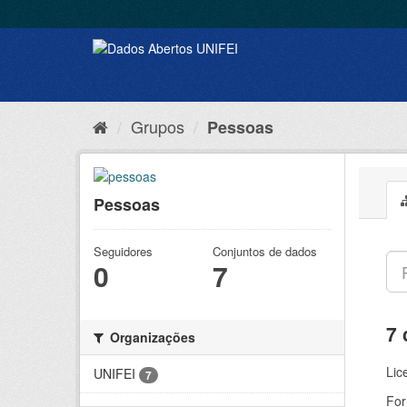
Grupos
Pessoas
Pessoas
Seguidores
Conjuntos de dados
0
7
7 
Organizações
Lic
UNIFEI
7
For