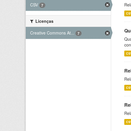
CSV
Rel
7
CS
Licenças
Qu
Creative Commons At...
7
Qua
con
CS
Re
Rel
CS
Re
Rel
CS