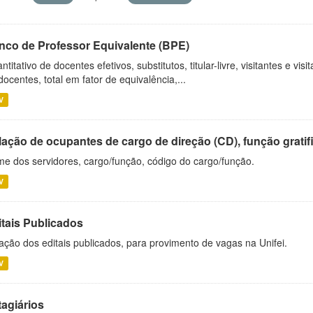
nco de Professor Equivalente (BPE)
ntitativo de docentes efetivos, substitutos, titular-livre, visitantes e vi
docentes, total em fator de equivalência,...
V
ação de ocupantes de cargo de direção (CD), função gratifi
e dos servidores, cargo/função, código do cargo/função.
V
itais Publicados
ação dos editais publicados, para provimento de vagas na Unifei.
V
tagiários