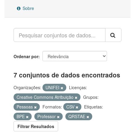
Sobre
Ordenar por
7 conjuntos de dados encontrados
Organizações:
UNIFEI
Licenças:
Creative Commons Atribuição
Grupos:
Pessoas
Formatos:
CSV
Etiquetas:
BPE
Professor
QRSTAE
Filtrar Resultados