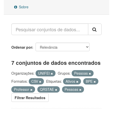
Sobre
Ordenar por
7 conjuntos de dados encontrados
Organizações:
UNIFEI
Grupos:
Pessoas
Formatos:
CSV
Etiquetas:
Ativos
BPE
Professor
QRSTAE
Pessoas
Filtrar Resultados