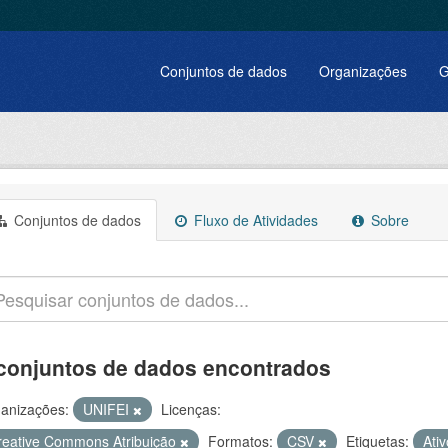
Conjuntos de dados
Organizações
G
Conjuntos de dados
Fluxo de Atividades
Sobre
conjuntos de dados encontrados
anizações:
UNIFEI
Licenças:
reative Commons Atribuição
Formatos:
CSV
Etiquetas:
Ati