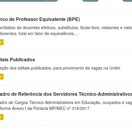
nco de Professor Equivalente (BPE)
ntitativo de docentes efetivos, substitutos, titular-livre, visitantes e vi
docentes, total em fator de equivalência,...
V
itais Publicados
ação dos editais publicados, para provimento de vagas na Unifei.
V
adro de Referência dos Servidores Técnico-Administrati
dro de Cargos Técnico-Administrativos em Educação, ocupados e vagos 
forme Anexo I da Portaria MP/MEC nº 316/2017.
V