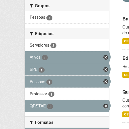
Grupos
Pessoas
7
Ba
Qua
de 
Etiquetas
CS
Servidores
3
Ativos
Ed
1
Rel
BPE
1
CS
Pessoas
1
Qu
Professor
1
Qua
con
QRSTAE
1
CS
Formatos