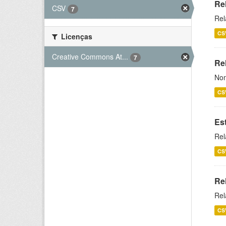
Re
CSV
7
Rel
CS
Licenças
Creative Commons At...
7
Rel
Nom
CS
Es
Rel
CS
Re
Rel
CS