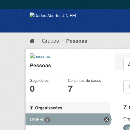
Grupos
Pessoas
Pessoas
Seguidores
Conjuntos de dados
0
7
7 
Organizações
Org
UNIFEI
7
C