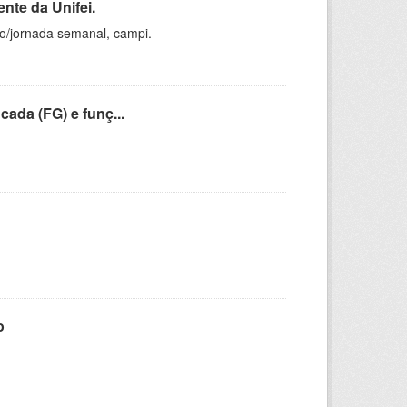
nte da Unifei.
ho/jornada semanal, campi.
cada (FG) e funç...
o