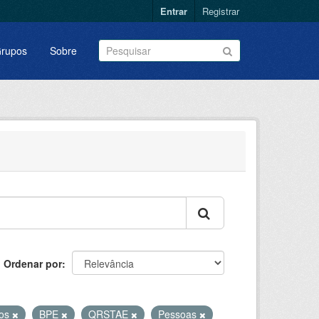
Entrar
Registrar
rupos
Sobre
Ordenar por
vos
BPE
QRSTAE
Pessoas