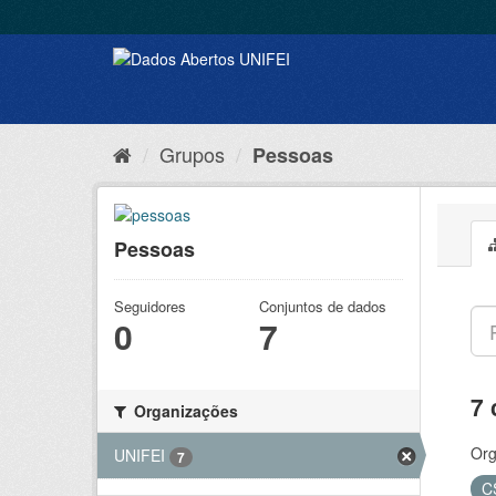
Grupos
Pessoas
Pessoas
Seguidores
Conjuntos de dados
0
7
7 
Organizações
Org
UNIFEI
7
C