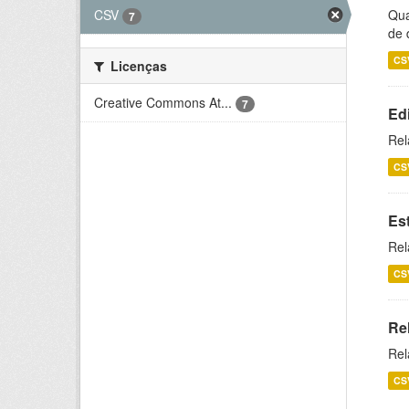
CSV
Qua
7
de 
CS
Licenças
Creative Commons At...
7
Ed
Rel
CS
Es
Rel
CS
Re
Rel
CS