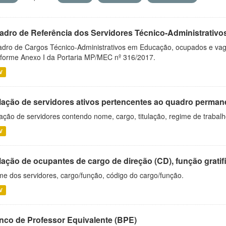
adro de Referência dos Servidores Técnico-Administrati
dro de Cargos Técnico-Administrativos em Educação, ocupados e vagos 
forme Anexo I da Portaria MP/MEC nº 316/2017.
V
lação de servidores ativos pertencentes ao quadro permane
ação de servidores contendo nome, cargo, titulação, regime de trabal
V
ação de ocupantes de cargo de direção (CD), função gratifi
e dos servidores, cargo/função, código do cargo/função.
V
nco de Professor Equivalente (BPE)