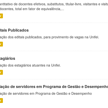
ntitativo de docentes efetivos, substitutos, titular-livre, visitantes e vi
docentes, total em fator de equivalência,...
V
itais Publicados
ação dos editais publicados, para provimento de vagas na Unifei.
V
tagiários
ação dos estagiários atuantes na Unifei.
V
lação de servidores em Programa de Gestão e Desempenh
ação de servidores em Programa de Gestão e Desempenho
V