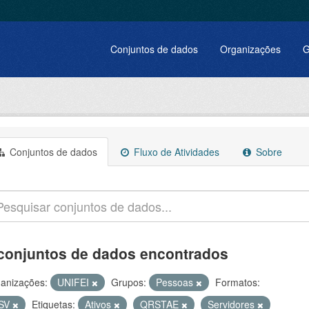
Conjuntos de dados
Organizações
G
Conjuntos de dados
Fluxo de Atividades
Sobre
conjuntos de dados encontrados
anizações:
UNIFEI
Grupos:
Pessoas
Formatos:
SV
Etiquetas:
Ativos
QRSTAE
Servidores