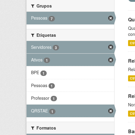
Grupos
Pessoas
7
Qu
Qua
con
Etiquetas
CS
Servidores
3
Ativos
Re
1
Rel
BPE
1
CS
Pessoas
1
Rel
Professor
1
Nom
QRSTAE
1
CS
Formatos
Ba