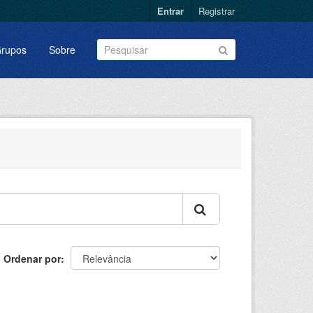
Entrar
Registrar
rupos
Sobre
Ordenar por