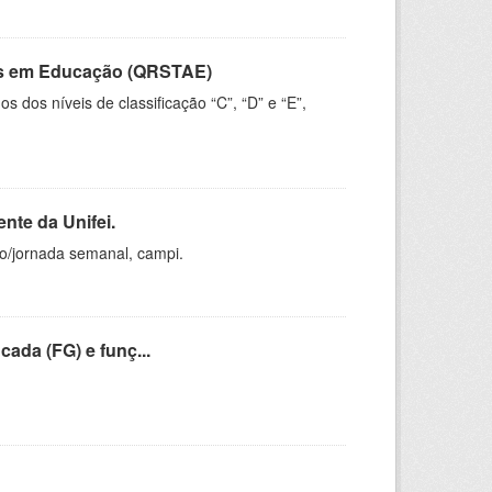
vos em Educação (QRSTAE)
dos níveis de classificação “C”, “D” e “E”,
nte da Unifei.
ho/jornada semanal, campi.
cada (FG) e funç...