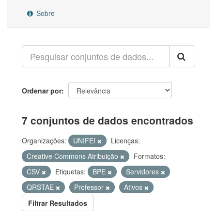
Sobre
Ordenar por
7 conjuntos de dados encontrados
Organizações:
UNIFEI
Licenças:
Creative Commons Atribuição
Formatos:
CSV
Etiquetas:
BPE
Servidores
QRSTAE
Professor
Ativos
Filtrar Resultados