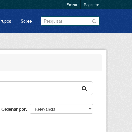
Entrar
Registrar
rupos
Sobre
Ordenar por