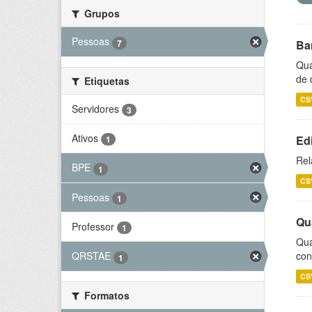
Grupos
Pessoas
7
Ba
Qua
de 
Etiquetas
CS
Servidores
3
Ativos
Ed
1
Rel
BPE
1
CS
Pessoas
1
Qu
Professor
1
Qua
con
QRSTAE
1
CS
Formatos