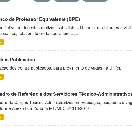
nco de Professor Equivalente (BPE)
ntitativo de docentes efetivos, substitutos, titular-livre, visitantes e vi
docentes, total em fator de equivalência,...
V
itais Publicados
ação dos editais publicados, para provimento de vagas na Unifei.
V
adro de Referência dos Servidores Técnico-Administrati
dro de Cargos Técnico-Administrativos em Educação, ocupados e vagos 
forme Anexo I da Portaria MP/MEC nº 316/2017.
V