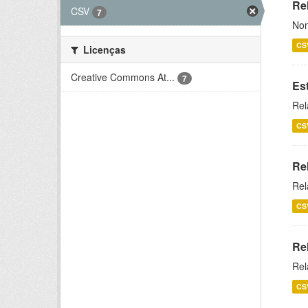
Rel
CSV
7
Nom
CS
Licenças
Creative Commons At...
7
Es
Rel
CS
Re
Rel
CS
Re
Rel
CS