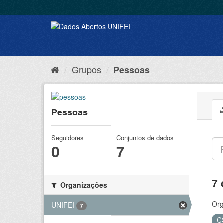
Grupos
Pessoas
Pessoas
Seguidores
Conjuntos de dados
0
7
7 
Organizações
Org
UNIFEI
7
C