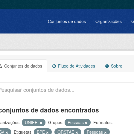
Conjuntos de dados
Organizações
G
Conjuntos de dados
Fluxo de Atividades
Sobre
conjuntos de dados encontrados
anizações:
UNIFEI
Grupos:
Pessoas
Formatos:
SV
Etiquetas:
BPE
QRSTAE
Pessoas