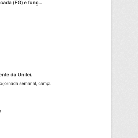
cada (FG) e funç...
nte da Unifei.
ho/jornada semanal, campi.
o