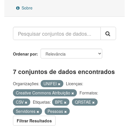
Sobre
Ordenar por
7 conjuntos de dados encontrados
Organizações:
UNIFEI
Licenças:
Creative Commons Atribuição
Formatos:
CSV
Etiquetas:
BPE
QRSTAE
Servidores
Pessoas
Filtrar Resultados