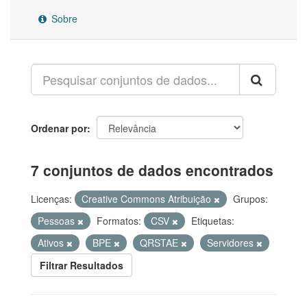
Sobre
Ordenar por
7 conjuntos de dados encontrados
Licenças:
Creative Commons Atribuição
Grupos:
Pessoas
Formatos:
CSV
Etiquetas:
Ativos
BPE
QRSTAE
Servidores
Filtrar Resultados