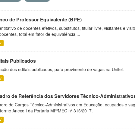
nco de Professor Equivalente (BPE)
ntitativo de docentes efetivos, substitutos, titular-livre, visitantes e vi
docentes, total em fator de equivalência,...
V
itais Publicados
ação dos editais publicados, para provimento de vagas na Unifei.
V
adro de Referência dos Servidores Técnico-Administrati
dro de Cargos Técnico-Administrativos em Educação, ocupados e vagos 
forme Anexo I da Portaria MP/MEC nº 316/2017.
V