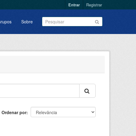
Entrar
Registrar
rupos
Sobre
Ordenar por