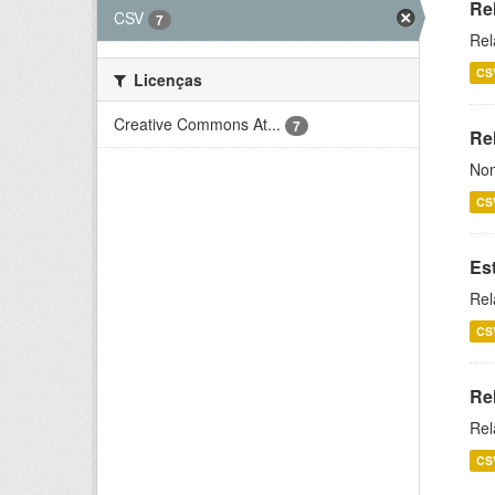
Re
CSV
7
Rel
CS
Licenças
Creative Commons At...
7
Rel
Nom
CS
Es
Rel
CS
Re
Rel
CS