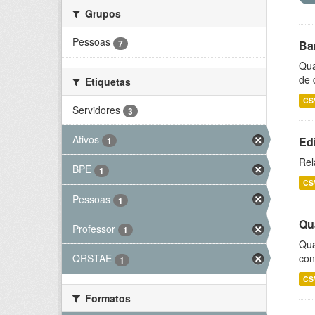
Grupos
Pessoas
7
Ba
Qua
de 
Etiquetas
CS
Servidores
3
Ativos
Ed
1
Rel
BPE
1
CS
Pessoas
1
Qu
Professor
1
Qua
con
QRSTAE
1
CS
Formatos