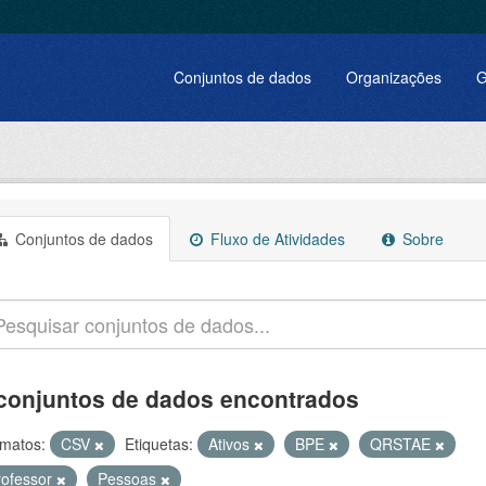
Conjuntos de dados
Organizações
G
Conjuntos de dados
Fluxo de Atividades
Sobre
conjuntos de dados encontrados
matos:
CSV
Etiquetas:
Ativos
BPE
QRSTAE
rofessor
Pessoas