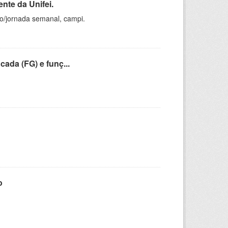
nte da Unifei.
ho/jornada semanal, campi.
cada (FG) e funç...
o