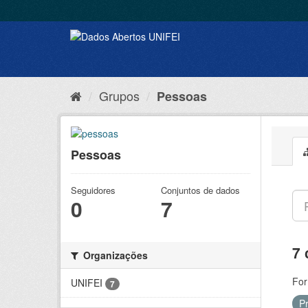
Grupos
Pessoas
Pessoas
Seguidores
Conjuntos de dados
0
7
7 
Organizações
For
UNIFEI
7
P