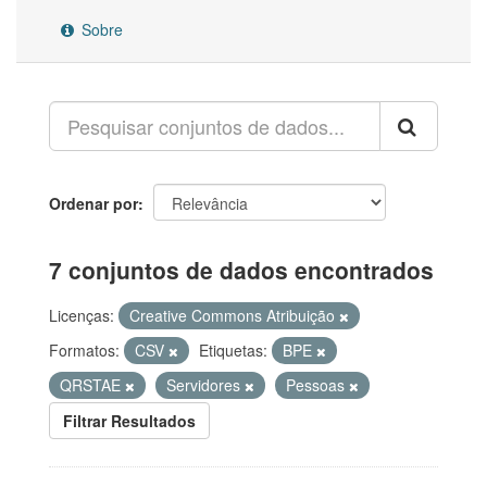
Sobre
Ordenar por
7 conjuntos de dados encontrados
Licenças:
Creative Commons Atribuição
Formatos:
CSV
Etiquetas:
BPE
QRSTAE
Servidores
Pessoas
Filtrar Resultados