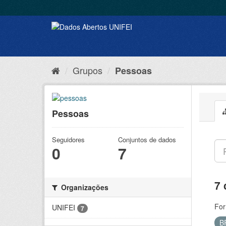
Grupos
Pessoas
Pessoas
Seguidores
Conjuntos de dados
0
7
7 
Organizações
For
UNIFEI
7
B