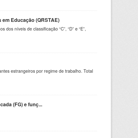
vos em Educação (QRSTAE)
dos níveis de classificação “C”, “D” e “E”,
sitantes estrangeiros por regime de trabalho. Total
cada (FG) e funç...