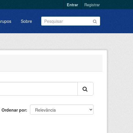
Entrar
Registrar
rupos
Sobre
Ordenar por