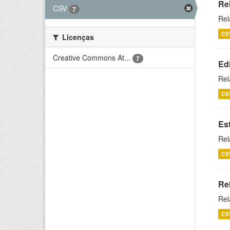
Re
CSV
7
Rel
CS
Licenças
Creative Commons At...
7
Ed
Rel
CS
Es
Rel
CS
Re
Rel
CS