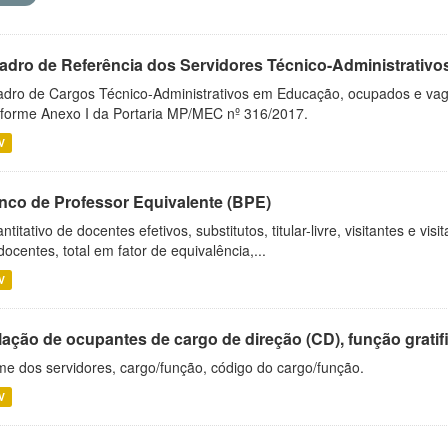
adro de Referência dos Servidores Técnico-Administrati
dro de Cargos Técnico-Administrativos em Educação, ocupados e vagos 
forme Anexo I da Portaria MP/MEC nº 316/2017.
V
nco de Professor Equivalente (BPE)
ntitativo de docentes efetivos, substitutos, titular-livre, visitantes e vi
docentes, total em fator de equivalência,...
V
ação de ocupantes de cargo de direção (CD), função gratifi
e dos servidores, cargo/função, código do cargo/função.
V