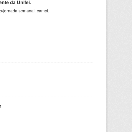
nte da Unifei.
ho/jornada semanal, campi.
o