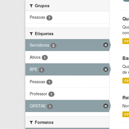
Grupos
Pessoas
7
Qu
Qua
con
Etiquetas
CS
Servidores
3
Ativos
Ba
1
Qua
BPE
1
de 
CS
Pessoas
1
Professor
1
Rel
Nom
QRSTAE
1
CS
Formatos