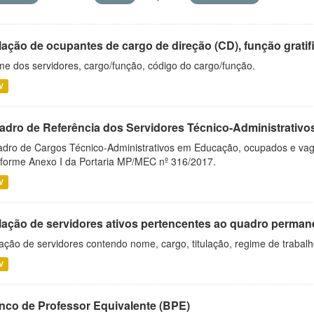
ação de ocupantes de cargo de direção (CD), função gratifi
e dos servidores, cargo/função, código do cargo/função.
V
adro de Referência dos Servidores Técnico-Administrati
dro de Cargos Técnico-Administrativos em Educação, ocupados e vagos 
forme Anexo I da Portaria MP/MEC nº 316/2017.
V
lação de servidores ativos pertencentes ao quadro permane
ação de servidores contendo nome, cargo, titulação, regime de trabal
V
nco de Professor Equivalente (BPE)