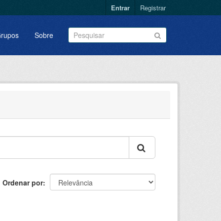
Entrar
Registrar
rupos
Sobre
Ordenar por