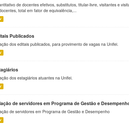
ntitativo de docentes efetivos, substitutos, titular-livre, visitantes e vi
docentes, total em fator de equivalência,...
V
itais Publicados
ação dos editais publicados, para provimento de vagas na Unifei.
V
tagiários
ação dos estagiários atuantes na Unifei.
V
lação de servidores em Programa de Gestão e Desempenh
ação de servidores em Programa de Gestão e Desempenho
V