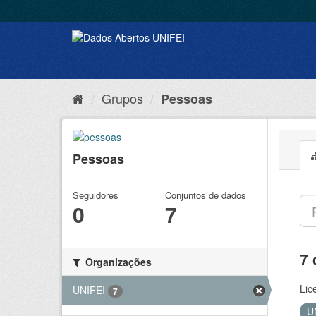
Grupos
Pessoas
Pessoas
Seguidores
Conjuntos de dados
0
7
7 
Organizações
Lic
UNIFEI
7
U