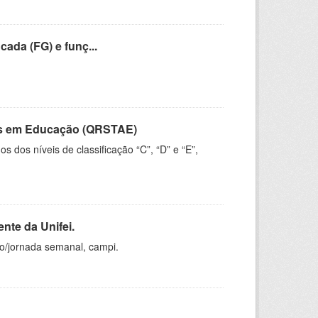
cada (FG) e funç...
vos em Educação (QRSTAE)
dos níveis de classificação “C”, “D” e “E”,
nte da Unifei.
ho/jornada semanal, campi.