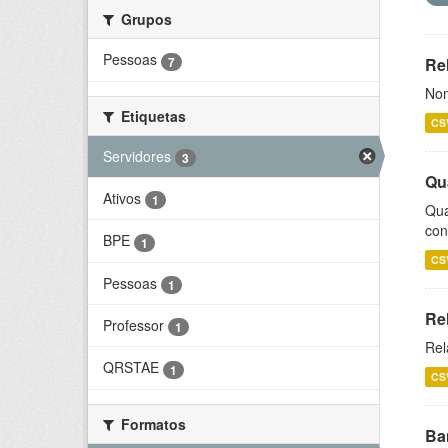
Grupos
Pessoas
7
Rel
Nom
Etiquetas
CS
Servidores
3
Qu
Ativos
1
Qua
con
BPE
1
CS
Pessoas
1
Re
Professor
1
Rel
QRSTAE
1
CS
Formatos
Ba