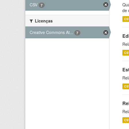
CSV
Qua
7
de 
CS
Licenças
Creative Commons At...
7
Ed
Rel
CS
Es
Rel
CS
Re
Rel
CS