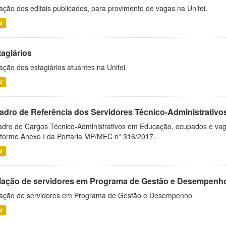
ação dos editais publicados, para provimento de vagas na Unifei.
V
tagiários
ação dos estagiários atuantes na Unifei.
V
adro de Referência dos Servidores Técnico-Administrati
dro de Cargos Técnico-Administrativos em Educação, ocupados e vagos 
forme Anexo I da Portaria MP/MEC nº 316/2017.
V
lação de servidores em Programa de Gestão e Desempenh
ação de servidores em Programa de Gestão e Desempenho
V