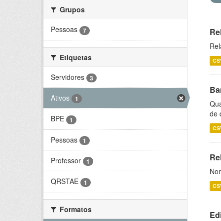
Grupos
Pessoas
7
Re
Rel
Etiquetas
CS
Servidores
3
Ba
Ativos
1
Qua
de 
BPE
1
CS
Pessoas
1
Rel
Professor
1
Nom
QRSTAE
1
CS
Formatos
Ed