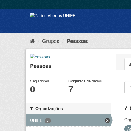
Grupos
Pessoas
Pessoas
Seguidores
Conjuntos de dados
0
7
7 
Organizações
Org
UNIFEI
7
A