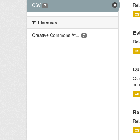
CSV
Rel
7
CS
Licenças
Es
Creative Commons At...
7
Rel
CS
Qu
Qua
con
CS
Re
Rel
CS