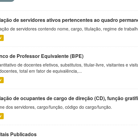
lação de servidores ativos pertencentes ao quadro permane
ação de servidores contendo nome, cargo, titulação, regime de trabal
V
nco de Professor Equivalente (BPE)
ntitativo de docentes efetivos, substitutos, titular-livre, visitantes e vi
docentes, total em fator de equivalência,...
V
ação de ocupantes de cargo de direção (CD), função gratifi
e dos servidores, cargo/função, código do cargo/função.
V
itais Publicados