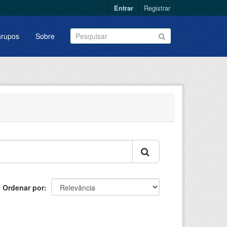
Entrar
Registrar
rupos
Sobre
Ordenar por