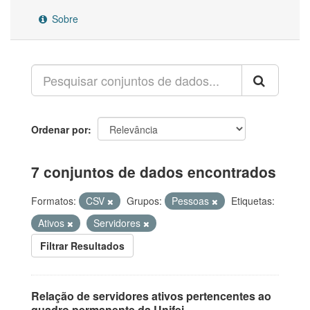
Sobre
Ordenar por
7 conjuntos de dados encontrados
Formatos:
CSV
Grupos:
Pessoas
Etiquetas:
Ativos
Servidores
Filtrar Resultados
Relação de servidores ativos pertencentes ao
quadro permanente da Unifei.