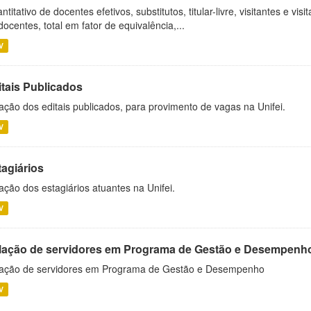
ntitativo de docentes efetivos, substitutos, titular-livre, visitantes e vi
docentes, total em fator de equivalência,...
V
itais Publicados
ação dos editais publicados, para provimento de vagas na Unifei.
V
tagiários
ação dos estagiários atuantes na Unifei.
V
lação de servidores em Programa de Gestão e Desempenh
ação de servidores em Programa de Gestão e Desempenho
V