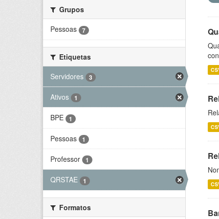
Grupos
Pessoas
7
Qu
Qua
con
Etiquetas
CS
Servidores
3
Ativos
Re
1
Rel
BPE
1
CS
Pessoas
1
Rel
Professor
1
Nom
QRSTAE
1
CS
Formatos
Ba