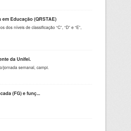
vos em Educação (QRSTAE)
dos níveis de classificação “C”, “D” e “E”,
nte da Unifei.
ho/jornada semanal, campi.
cada (FG) e funç...