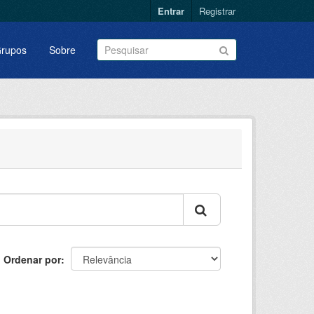
Entrar
Registrar
rupos
Sobre
Ordenar por