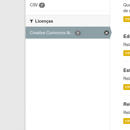
CSV
Qua
7
de 
CS
Licenças
Creative Commons At...
7
Ed
Rel
CS
Es
Rel
CS
Re
Rel
CS