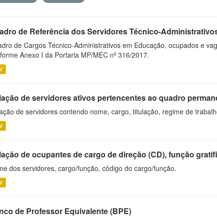
adro de Referência dos Servidores Técnico-Administrati
dro de Cargos Técnico-Administrativos em Educação, ocupados e vagos 
forme Anexo I da Portaria MP/MEC nº 316/2017.
V
lação de servidores ativos pertencentes ao quadro permane
ação de servidores contendo nome, cargo, titulação, regime de trabal
V
ação de ocupantes de cargo de direção (CD), função gratifi
e dos servidores, cargo/função, código do cargo/função.
V
nco de Professor Equivalente (BPE)