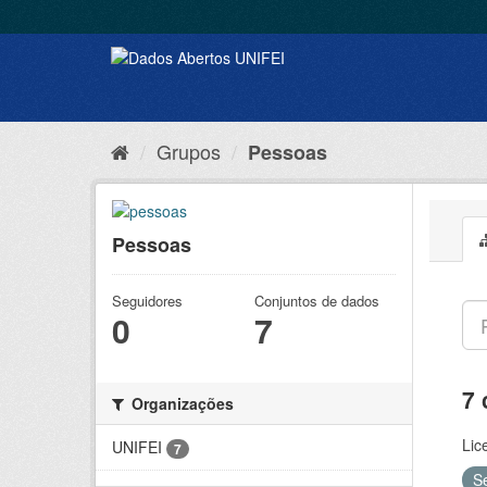
Grupos
Pessoas
Pessoas
Seguidores
Conjuntos de dados
0
7
7 
Organizações
Lic
UNIFEI
7
S