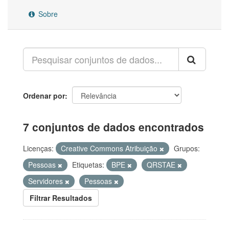
Sobre
Ordenar por
7 conjuntos de dados encontrados
Licenças:
Creative Commons Atribuição
Grupos:
Pessoas
Etiquetas:
BPE
QRSTAE
Servidores
Pessoas
Filtrar Resultados