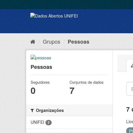
Grupos
Pessoas
Pessoas
Seguidores
Conjuntos de dados
0
7
7 
Organizações
Lic
UNIFEI
7
P