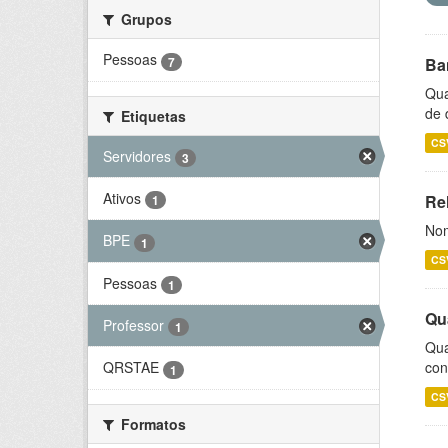
Grupos
Pessoas
7
Ba
Qua
de 
Etiquetas
CS
Servidores
3
Ativos
Rel
1
Nom
BPE
1
CS
Pessoas
1
Qu
Professor
1
Qua
con
QRSTAE
1
CS
Formatos