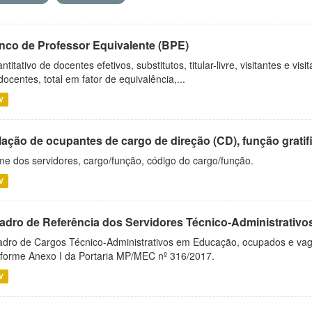
nco de Professor Equivalente (BPE)
ntitativo de docentes efetivos, substitutos, titular-livre, visitantes e vi
docentes, total em fator de equivalência,...
V
ação de ocupantes de cargo de direção (CD), função gratifi
e dos servidores, cargo/função, código do cargo/função.
V
adro de Referência dos Servidores Técnico-Administrati
dro de Cargos Técnico-Administrativos em Educação, ocupados e vagos 
forme Anexo I da Portaria MP/MEC nº 316/2017.
V