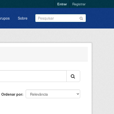
Entrar
Registrar
rupos
Sobre
Ordenar por