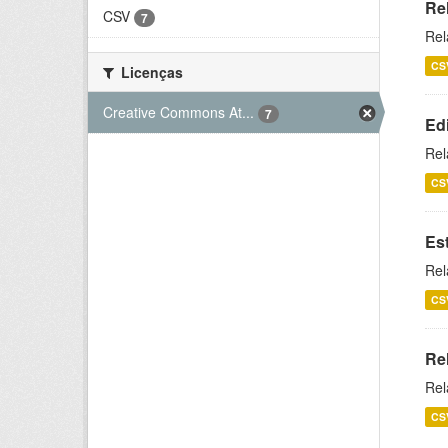
Re
CSV
7
Rel
CS
Licenças
Creative Commons At...
7
Ed
Rel
CS
Es
Rel
CS
Re
Rel
CS