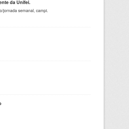
nte da Unifei.
ho/jornada semanal, campi.
o