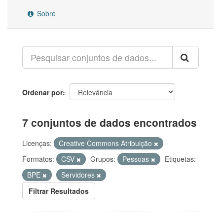
Sobre
Ordenar por
7 conjuntos de dados encontrados
Licenças:
Creative Commons Atribuição
Formatos:
CSV
Grupos:
Pessoas
Etiquetas:
BPE
Servidores
Filtrar Resultados