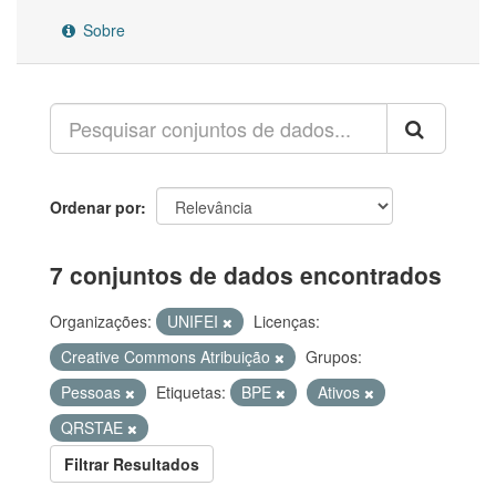
Sobre
Ordenar por
7 conjuntos de dados encontrados
Organizações:
UNIFEI
Licenças:
Creative Commons Atribuição
Grupos:
Pessoas
Etiquetas:
BPE
Ativos
QRSTAE
Filtrar Resultados