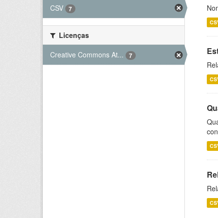
CSV
Nom
7
CS
Licenças
Es
Creative Commons At...
7
Rel
CS
Qu
Qua
con
CS
Re
Rel
CS