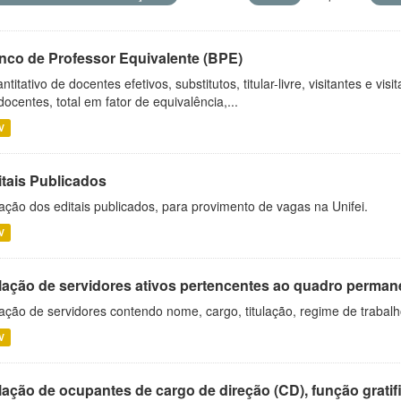
nco de Professor Equivalente (BPE)
ntitativo de docentes efetivos, substitutos, titular-livre, visitantes e vi
docentes, total em fator de equivalência,...
V
itais Publicados
ação dos editais publicados, para provimento de vagas na Unifei.
V
lação de servidores ativos pertencentes ao quadro permane
ação de servidores contendo nome, cargo, titulação, regime de trabal
V
ação de ocupantes de cargo de direção (CD), função gratifi