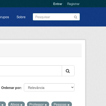
Entrar
Registrar
rupos
Sobre
Ordenar por
E
Ativos
Professor
Pessoas