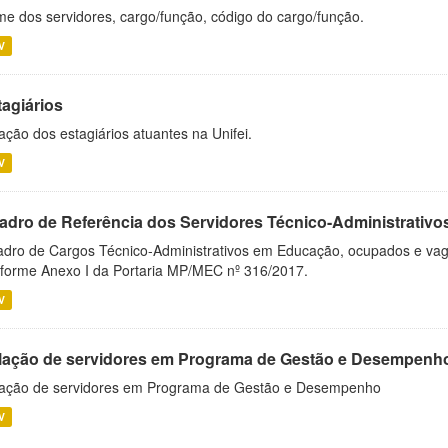
e dos servidores, cargo/função, código do cargo/função.
V
tagiários
ação dos estagiários atuantes na Unifei.
V
adro de Referência dos Servidores Técnico-Administrati
dro de Cargos Técnico-Administrativos em Educação, ocupados e vagos 
forme Anexo I da Portaria MP/MEC nº 316/2017.
V
lação de servidores em Programa de Gestão e Desempenh
ação de servidores em Programa de Gestão e Desempenho
V