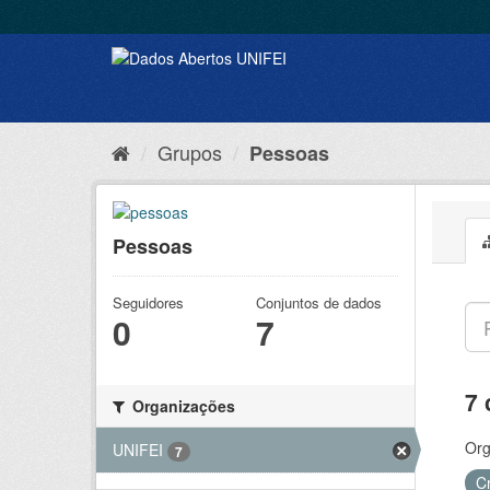
Grupos
Pessoas
Pessoas
Seguidores
Conjuntos de dados
0
7
7 
Organizações
Org
UNIFEI
7
C