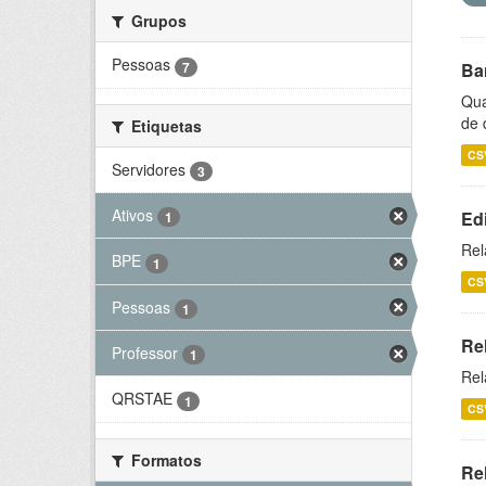
Grupos
Pessoas
7
Ba
Qua
de 
Etiquetas
CS
Servidores
3
Ativos
Ed
1
Rel
BPE
1
CS
Pessoas
1
Re
Professor
1
Rel
QRSTAE
1
CS
Formatos
Rel