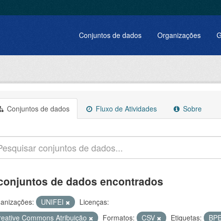
Conjuntos de dados
Organizações
G
Conjuntos de dados
Fluxo de Atividades
Sobre
conjuntos de dados encontrados
anizações:
UNIFEI
Licenças:
reative Commons Atribuição
Formatos:
CSV
Etiquetas:
BP