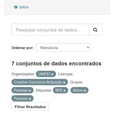
Sobre
Ordenar por
7 conjuntos de dados encontrados
Organizações:
UNIFEI
Licenças:
Creative Commons Atribuição
Grupos:
Pessoas
Etiquetas:
BPE
Ativos
Pessoas
Filtrar Resultados