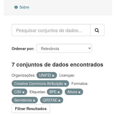
Sobre
Ordenar por
7 conjuntos de dados encontrados
Organizações:
UNIFEI
Licenças:
Creative Commons Atribuição
Formatos:
CSV
Etiquetas:
BPE
Ativos
Servidores
QRSTAE
Filtrar Resultados