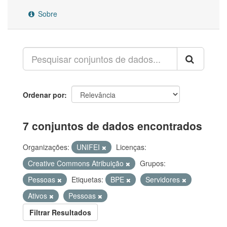
Sobre
Ordenar por
7 conjuntos de dados encontrados
Organizações:
UNIFEI
Licenças:
Creative Commons Atribuição
Grupos:
Pessoas
Etiquetas:
BPE
Servidores
Ativos
Pessoas
Filtrar Resultados