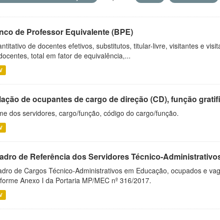
nco de Professor Equivalente (BPE)
ntitativo de docentes efetivos, substitutos, titular-livre, visitantes e vi
docentes, total em fator de equivalência,...
V
ação de ocupantes de cargo de direção (CD), função gratifi
e dos servidores, cargo/função, código do cargo/função.
V
adro de Referência dos Servidores Técnico-Administrati
dro de Cargos Técnico-Administrativos em Educação, ocupados e vagos 
forme Anexo I da Portaria MP/MEC nº 316/2017.
V