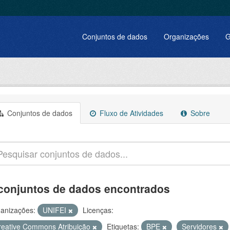
Conjuntos de dados
Organizações
G
Conjuntos de dados
Fluxo de Atividades
Sobre
conjuntos de dados encontrados
anizações:
UNIFEI
Licenças:
reative Commons Atribuição
Etiquetas:
BPE
Servidores