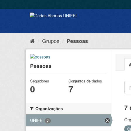
Grupos
Pessoas
Pessoas
Seguidores
Conjuntos de dados
0
7
7 
Organizações
Org
UNIFEI
7
C