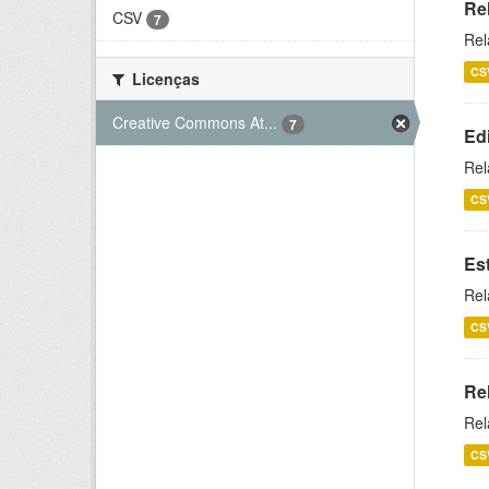
Re
CSV
7
Rel
CS
Licenças
Creative Commons At...
7
Ed
Rel
CS
Es
Rel
CS
Re
Rel
CS