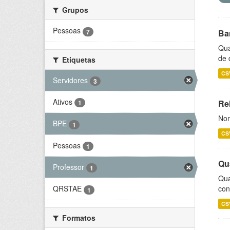
Grupos
Pessoas
7
Ba
Qua
de 
Etiquetas
CS
Servidores
3
Ativos
Rel
1
Nom
BPE
1
CS
Pessoas
1
Qu
Professor
1
Qua
con
QRSTAE
1
CS
Formatos