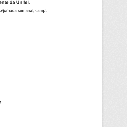
nte da Unifei.
ho/jornada semanal, campi.
o