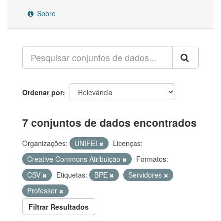
Sobre
Ordenar por
7 conjuntos de dados encontrados
Organizações:
UNIFEI
Licenças:
Creative Commons Atribuição
Formatos:
CSV
Etiquetas:
BPE
Servidores
Professor
Filtrar Resultados