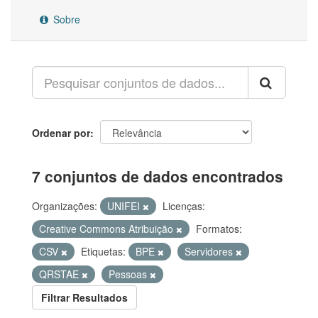
Sobre
Ordenar por
7 conjuntos de dados encontrados
Organizações:
UNIFEI
Licenças:
Creative Commons Atribuição
Formatos:
CSV
Etiquetas:
BPE
Servidores
QRSTAE
Pessoas
Filtrar Resultados