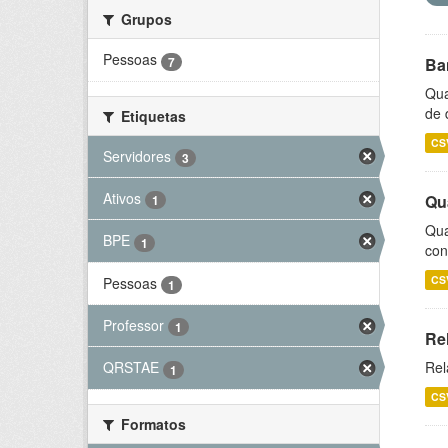
Grupos
Pessoas
7
Ba
Qua
de 
Etiquetas
CS
Servidores
3
Ativos
Qu
1
Qua
BPE
1
con
CS
Pessoas
1
Professor
1
Re
Rel
QRSTAE
1
CS
Formatos