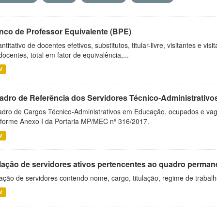
nco de Professor Equivalente (BPE)
ntitativo de docentes efetivos, substitutos, titular-livre, visitantes e vi
docentes, total em fator de equivalência,...
V
adro de Referência dos Servidores Técnico-Administrati
dro de Cargos Técnico-Administrativos em Educação, ocupados e vagos 
forme Anexo I da Portaria MP/MEC nº 316/2017.
V
lação de servidores ativos pertencentes ao quadro permane
ação de servidores contendo nome, cargo, titulação, regime de trabal
V