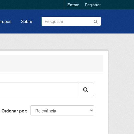
Entrar
Registrar
rupos
Sobre
Ordenar por