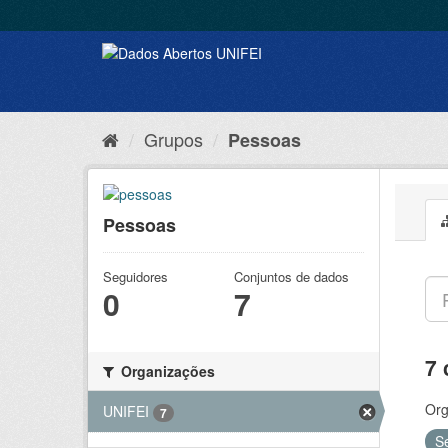
Grupos
Pessoas
Pessoas
Seguidores
Conjuntos de dados
0
7
7 
Organizações
Org
UNIFEI
7
S