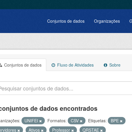
Conjuntos de dados
Organizações
G
Conjuntos de dados
Fluxo de Atividades
Sobre
conjuntos de dados encontrados
anizações:
UNIFEI
Formatos:
CSV
Etiquetas:
BPE
ervidores
Ativos
Professor
QRSTAE