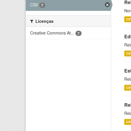
Rel
CSV
7
Nom
CS
Licenças
Creative Commons At...
7
Ed
Rel
CS
Es
Rel
CS
Re
Rel
CS