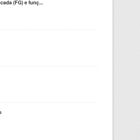
cada (FG) e funç...
o