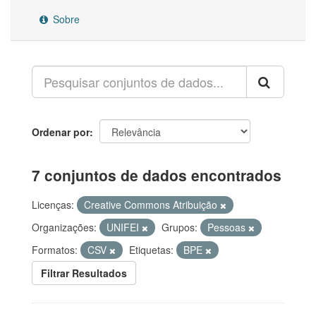
Sobre
Ordenar por
7 conjuntos de dados encontrados
Licenças:
Creative Commons Atribuição
Organizações:
UNIFEI
Grupos:
Pessoas
Formatos:
CSV
Etiquetas:
BPE
Filtrar Resultados