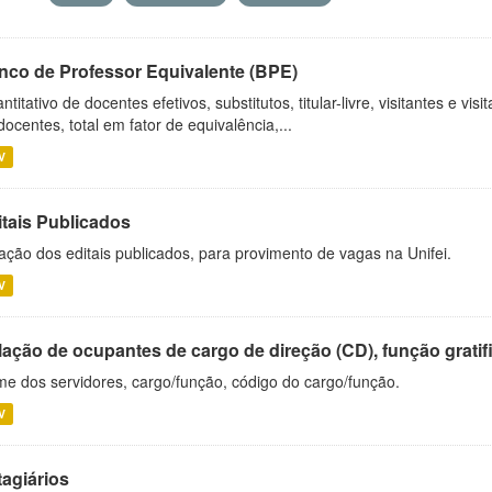
nco de Professor Equivalente (BPE)
ntitativo de docentes efetivos, substitutos, titular-livre, visitantes e vi
docentes, total em fator de equivalência,...
V
itais Publicados
ação dos editais publicados, para provimento de vagas na Unifei.
V
ação de ocupantes de cargo de direção (CD), função gratifi
e dos servidores, cargo/função, código do cargo/função.
V
tagiários