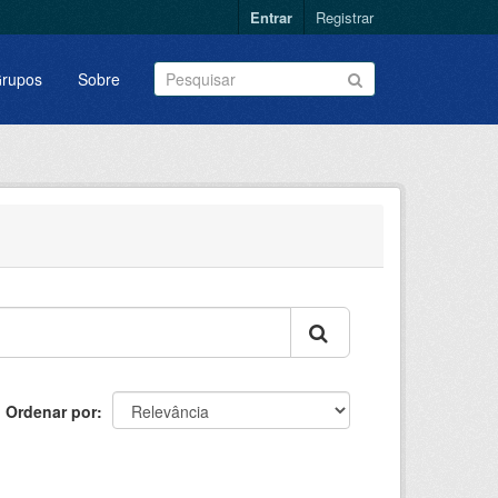
Entrar
Registrar
rupos
Sobre
Ordenar por