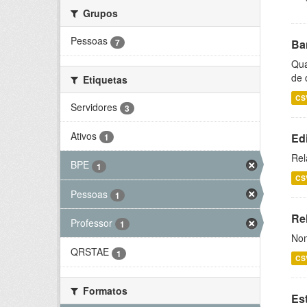
Grupos
Pessoas
7
Ba
Qua
de 
Etiquetas
CS
Servidores
3
Ativos
Ed
1
Rel
BPE
1
CS
Pessoas
1
Rel
Professor
1
Nom
QRSTAE
1
CS
Formatos
Es