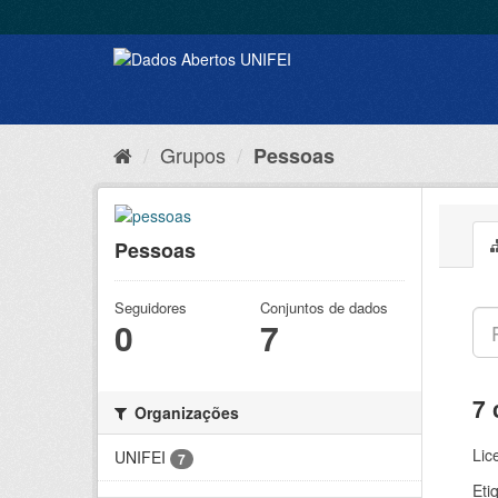
Grupos
Pessoas
Pessoas
Seguidores
Conjuntos de dados
0
7
7 
Organizações
Lic
UNIFEI
7
Eti