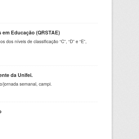
vos em Educação (QRSTAE)
dos níveis de classificação “C”, “D” e “E”,
nte da Unifei.
ho/jornada semanal, campi.
o