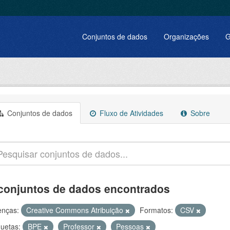
Conjuntos de dados
Organizações
G
Conjuntos de dados
Fluxo de Atividades
Sobre
conjuntos de dados encontrados
enças:
Creative Commons Atribuição
Formatos:
CSV
quetas:
BPE
Professor
Pessoas