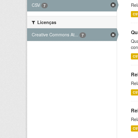
CSV
Rel
7
CS
Licenças
Qu
Creative Commons At...
7
Qua
con
CS
Re
Rel
CS
Re
Rel
CS