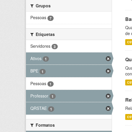
Grupos
Pessoas
7
Ba
Qua
de 
Etiquetas
CS
Servidores
3
Ativos
Qu
1
Qua
BPE
1
con
CS
Pessoas
1
Professor
1
Re
Rel
QRSTAE
1
CS
Formatos