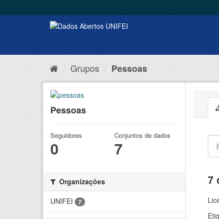
Grupos
Pessoas
Pessoas
Seguidores
Conjuntos de dados
0
7
7 
Organizações
Lic
UNIFEI
7
Eti