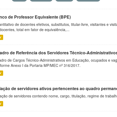
nco de Professor Equivalente (BPE)
ntitativo de docentes efetivos, substitutos, titular-livre, visitantes e vi
docentes, total em fator de equivalência,...
V
adro de Referência dos Servidores Técnico-Administrati
dro de Cargos Técnico-Administrativos em Educação, ocupados e vagos 
forme Anexo I da Portaria MP/MEC nº 316/2017.
V
lação de servidores ativos pertencentes ao quadro permane
ação de servidores contendo nome, cargo, titulação, regime de trabal
V