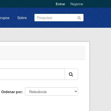
Entrar
Registrar
rupos
Sobre
Ordenar por