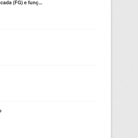
cada (FG) e funç...
o