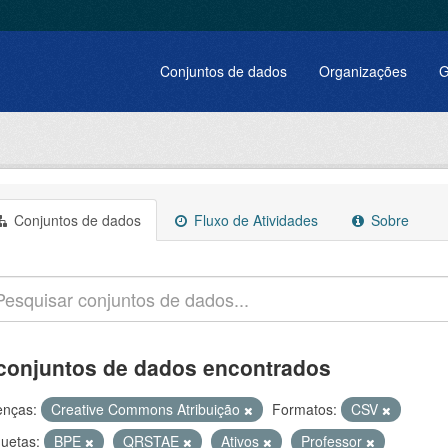
Conjuntos de dados
Organizações
G
Conjuntos de dados
Fluxo de Atividades
Sobre
conjuntos de dados encontrados
enças:
Creative Commons Atribuição
Formatos:
CSV
quetas:
BPE
QRSTAE
Ativos
Professor