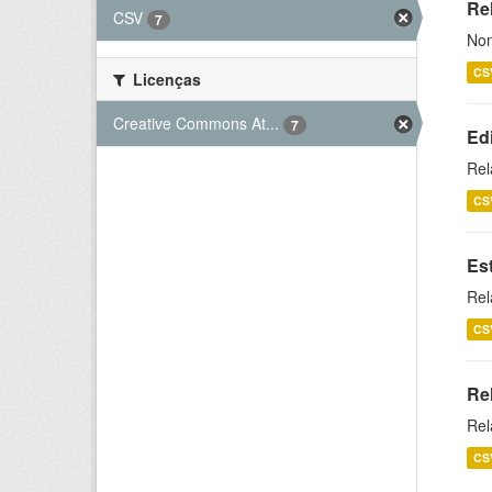
Rel
CSV
7
Nom
CS
Licenças
Creative Commons At...
7
Ed
Rel
CS
Es
Rel
CS
Re
Rel
CS