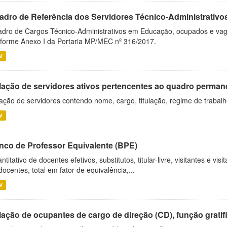
adro de Referência dos Servidores Técnico-Administrati
dro de Cargos Técnico-Administrativos em Educação, ocupados e vagos 
forme Anexo I da Portaria MP/MEC nº 316/2017.
V
lação de servidores ativos pertencentes ao quadro permane
ação de servidores contendo nome, cargo, titulação, regime de trabal
V
nco de Professor Equivalente (BPE)
ntitativo de docentes efetivos, substitutos, titular-livre, visitantes e vi
docentes, total em fator de equivalência,...
V
ação de ocupantes de cargo de direção (CD), função gratifi