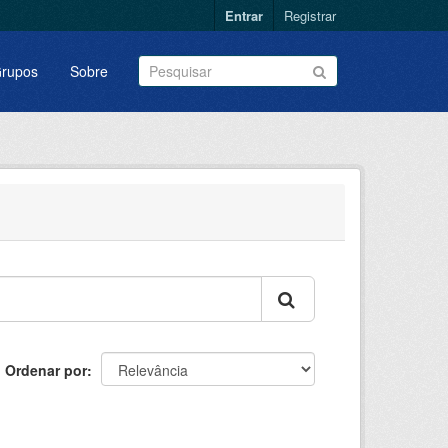
Entrar
Registrar
rupos
Sobre
Ordenar por