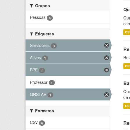
Grupos
Qu
Pessoas
Qua
4
con
CS
Etiquetas
Servidores
3
Re
Ativos
Rel
1
CS
BPE
1
Professor
Ba
1
Qua
QRSTAE
1
de 
CS
Formatos
CSV
Rel
4