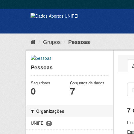
Grupos
Pessoas
Pessoas
Seguidores
Conjuntos de dados
0
7
7 
Organizações
Lic
UNIFEI
7
Eti