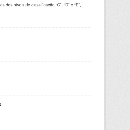
dos níveis de classificação “C”, “D” e “E”,
o