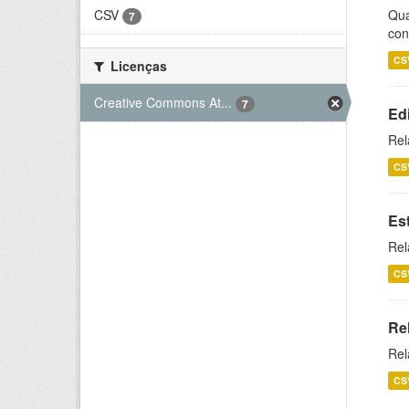
CSV
Qua
7
con
CS
Licenças
Creative Commons At...
7
Ed
Rel
CS
Es
Rel
CS
Re
Rel
CS