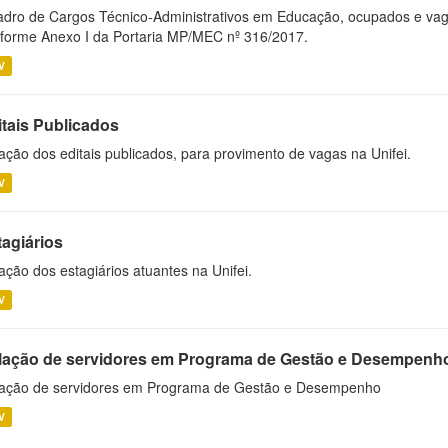
dro de Cargos Técnico-Administrativos em Educação, ocupados e vagos 
forme Anexo I da Portaria MP/MEC nº 316/2017.
V
itais Publicados
ação dos editais publicados, para provimento de vagas na Unifei.
V
tagiários
ação dos estagiários atuantes na Unifei.
V
lação de servidores em Programa de Gestão e Desempenh
ação de servidores em Programa de Gestão e Desempenho
V