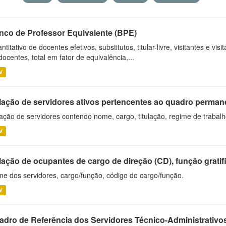
nco de Professor Equivalente (BPE)
ntitativo de docentes efetivos, substitutos, titular-livre, visitantes e vi
docentes, total em fator de equivalência,...
V
lação de servidores ativos pertencentes ao quadro permane
ação de servidores contendo nome, cargo, titulação, regime de trabal
V
ação de ocupantes de cargo de direção (CD), função gratifi
e dos servidores, cargo/função, código do cargo/função.
V
adro de Referência dos Servidores Técnico-Administrati