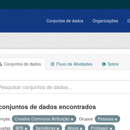
Conjuntos de dados
Organizações
G
Conjuntos de dados
Fluxo de Atividades
Sobre
conjuntos de dados encontrados
enças:
Creative Commons Atribuição
Grupos:
Pessoas
quetas:
BPE
Servidores
Ativos
Professor