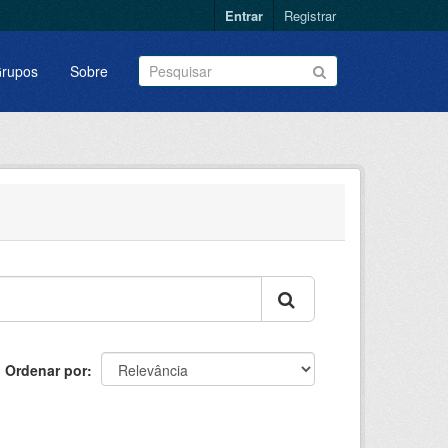
Entrar
Registrar
rupos
Sobre
Ordenar por