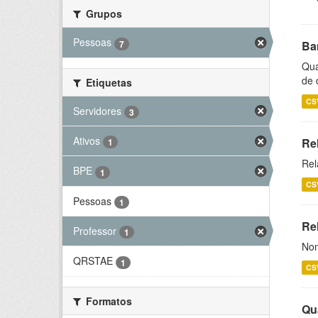
Grupos
Pessoas
7
Ba
Qua
de 
Etiquetas
CS
Servidores
3
Ativos
Re
1
Rel
BPE
1
CS
Pessoas
1
Rel
Professor
1
Nom
QRSTAE
1
CS
Formatos
Qu