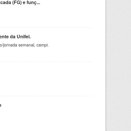
cada (FG) e funç...
nte da Unifei.
ho/jornada semanal, campi.
o