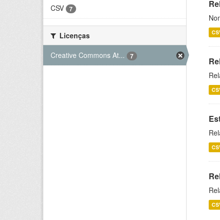
Rel
CSV
7
Nom
CS
Licenças
Creative Commons At...
7
Re
Rel
CS
Es
Rel
CS
Re
Rel
CS