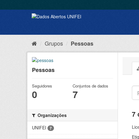
Grupos
Pessoas
Pessoas
Seguidores
Conjuntos de dados
0
7
7 
Organizações
Lic
UNIFEI
7
Eti