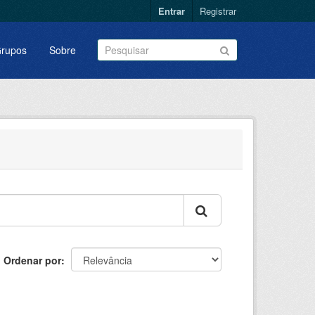
Entrar
Registrar
rupos
Sobre
Ordenar por