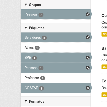
Grupos
Pessoas
7
Qu
Qua
con
Etiquetas
CS
Servidores
3
Ativos
Ba
1
Qua
BPE
1
de 
CS
Pessoas
1
Professor
1
Ed
Rel
QRSTAE
1
CS
Formatos