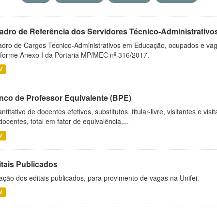
adro de Referência dos Servidores Técnico-Administrati
dro de Cargos Técnico-Administrativos em Educação, ocupados e vagos 
forme Anexo I da Portaria MP/MEC nº 316/2017.
V
nco de Professor Equivalente (BPE)
ntitativo de docentes efetivos, substitutos, titular-livre, visitantes e vi
docentes, total em fator de equivalência,...
V
itais Publicados
ação dos editais publicados, para provimento de vagas na Unifei.
V