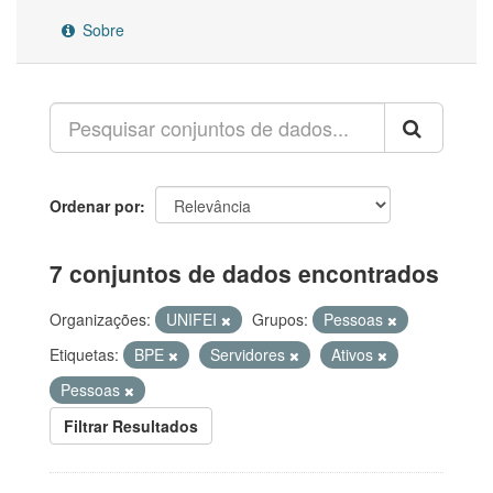
Sobre
Ordenar por
7 conjuntos de dados encontrados
Organizações:
UNIFEI
Grupos:
Pessoas
Etiquetas:
BPE
Servidores
Ativos
Pessoas
Filtrar Resultados