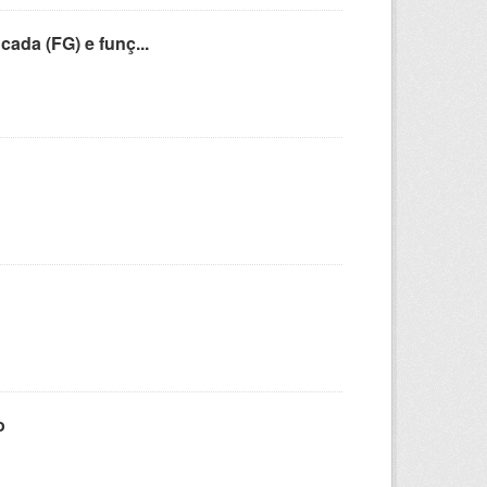
cada (FG) e funç...
o