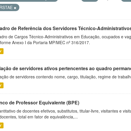
RSTAE
adro de Referência dos Servidores Técnico-Administrati
dro de Cargos Técnico-Administrativos em Educação, ocupados e vagos 
forme Anexo I da Portaria MP/MEC nº 316/2017.
V
lação de servidores ativos pertencentes ao quadro permane
ação de servidores contendo nome, cargo, titulação, regime de trabal
V
nco de Professor Equivalente (BPE)
ntitativo de docentes efetivos, substitutos, titular-livre, visitantes e vi
docentes, total em fator de equivalência,...
V