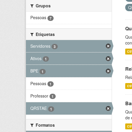
Grupos
Q
Pessoas
7
Qu
Etiquetas
Qua
con
Servidores
3
CS
Ativos
1
Re
BPE
1
Rel
Pessoas
1
CS
Professor
1
Ba
QRSTAE
1
Qua
de 
Formatos
CS