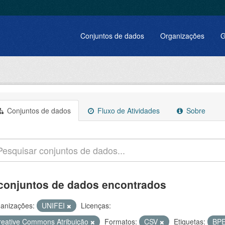
Conjuntos de dados
Organizações
G
Conjuntos de dados
Fluxo de Atividades
Sobre
conjuntos de dados encontrados
anizações:
UNIFEI
Licenças:
reative Commons Atribuição
Formatos:
CSV
Etiquetas:
BP