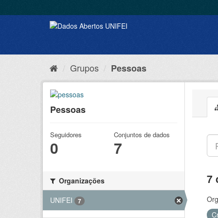
Grupos
Pessoas
Pessoas
Seguidores
Conjuntos de dados
0
7
7 
Organizações
Org
UNIFEI
7
C