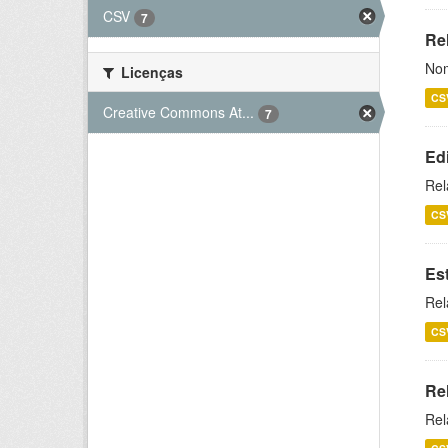
CSV
7
Rel
Nom
Licenças
CS
Creative Commons At...
7
Ed
Rel
CS
Es
Rel
CS
Re
Rel