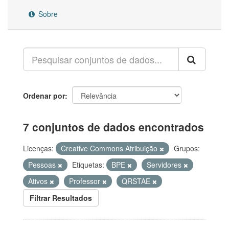
Sobre
Ordenar por
7 conjuntos de dados encontrados
Licenças:
Creative Commons Atribuição
Grupos:
Pessoas
Etiquetas:
BPE
Servidores
Ativos
Professor
QRSTAE
Filtrar Resultados