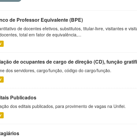
nco de Professor Equivalente (BPE)
ntitativo de docentes efetivos, substitutos, titular-livre, visitantes e vi
docentes, total em fator de equivalência,...
V
ação de ocupantes de cargo de direção (CD), função gratifi
e dos servidores, cargo/função, código do cargo/função.
V
itais Publicados
ação dos editais publicados, para provimento de vagas na Unifei.
V
tagiários