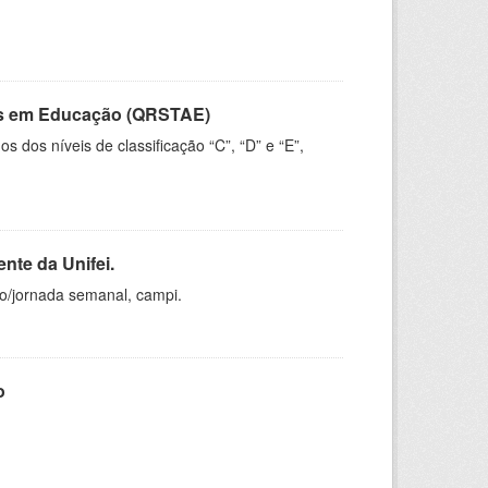
vos em Educação (QRSTAE)
dos níveis de classificação “C”, “D” e “E”,
nte da Unifei.
ho/jornada semanal, campi.
o