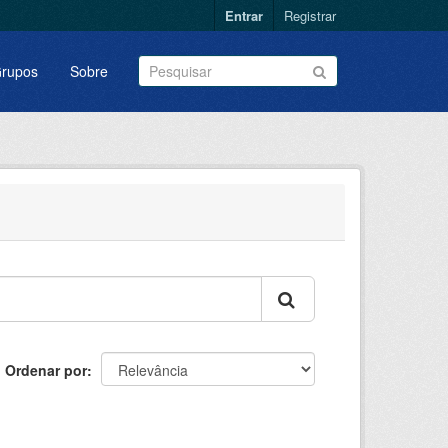
Entrar
Registrar
rupos
Sobre
Ordenar por