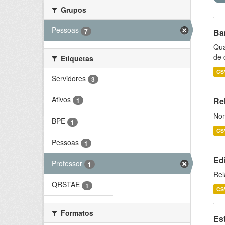
Grupos
Pessoas
7
Ba
Qua
de 
Etiquetas
CS
Servidores
3
Ativos
Rel
1
Nom
BPE
1
CS
Pessoas
1
Ed
Professor
1
Rel
QRSTAE
1
CS
Formatos
Es