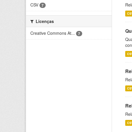
CSV
Rel
7
CS
Licenças
Qu
Creative Commons At...
7
Qua
con
CS
Re
Rel
CS
Re
Rel
CS