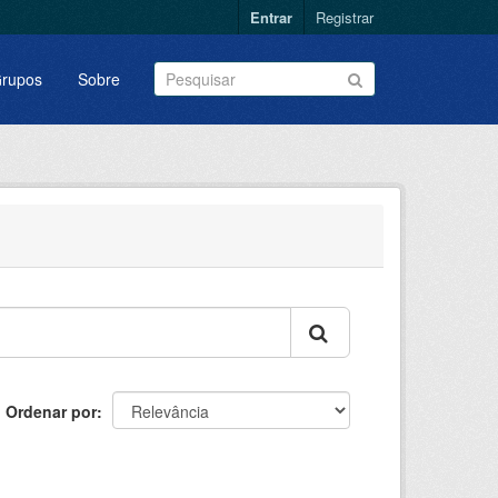
Entrar
Registrar
rupos
Sobre
Ordenar por