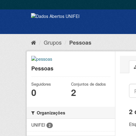
Grupos
Pessoas
Pessoas
Seguidores
Conjuntos de dados
0
2
2 
Organizações
Eti
UNIFEI
2