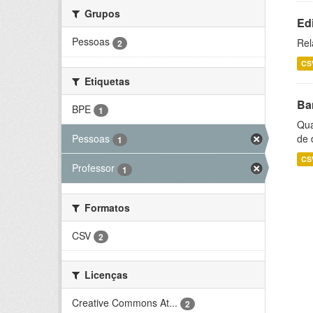
Grupos
Ed
Pessoas
Rel
2
CS
Etiquetas
Ba
BPE
1
Qua
Pessoas
de 
1
CS
Professor
1
Formatos
CSV
2
Licenças
Creative Commons At...
2