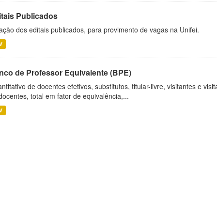
itais Publicados
ação dos editais publicados, para provimento de vagas na Unifei.
V
nco de Professor Equivalente (BPE)
ntitativo de docentes efetivos, substitutos, titular-livre, visitantes e vi
docentes, total em fator de equivalência,...
V