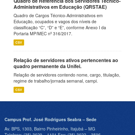
Quadro de Referência dos Servidores Técnico-
Administrativos em Educação (QRSTAE)
Quadro de Cargos Técnico-Administrativos em
Educação, ocupados e vagos dos níveis de
classificação “C”, “D” e “E”, conforme Anexo I da
Portaria MP/MEC nº 316/2017.
CSV
Relação de servidores ativos pertencentes ao
quadro permanente da Unifei.
Relação de servidores contendo nome, cargo, titulação,
regime de trabalho/jornada semanal, campi.
CSV
Campus Prof. José Rodrigues Seabra – Sede
Av. BPS, 1303, Bairro Pinheirinho, Itajubá – MG
Telefone: (35) 3629 – 1101 Fax: (35) 3622 – 3596