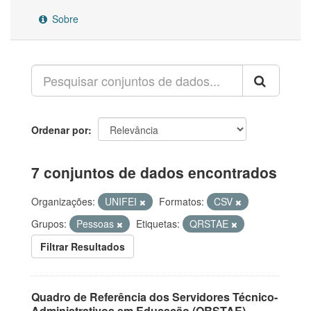
Sobre
Ordenar por
7 conjuntos de dados encontrados
Organizações:
UNIFEI
Formatos:
CSV
Grupos:
Pessoas
Etiquetas:
QRSTAE
Filtrar Resultados
Quadro de Referência dos Servidores Técnico-
Administrativos em Educação (QRSTAE)