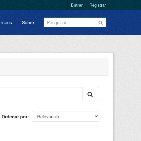
Entrar
Registrar
rupos
Sobre
Ordenar por