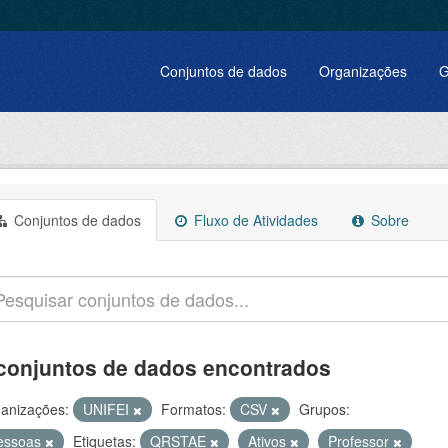
Conjuntos de dados
Organizações
G
Conjuntos de dados
Fluxo de Atividades
Sobre
conjuntos de dados encontrados
anizações:
UNIFEI
Formatos:
CSV
Grupos:
essoas
Etiquetas:
QRSTAE
Ativos
Professor