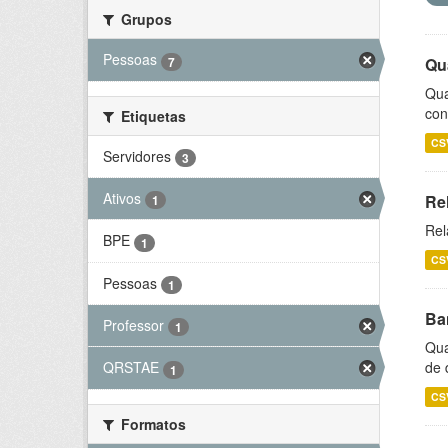
Grupos
Pessoas
7
Qu
Qua
con
Etiquetas
CS
Servidores
3
Ativos
Re
1
Rel
BPE
1
CS
Pessoas
1
Ba
Professor
1
Qua
de 
QRSTAE
1
CS
Formatos