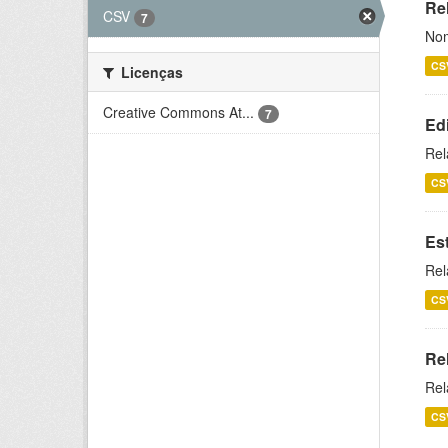
Rel
CSV
7
Nom
CS
Licenças
Creative Commons At...
7
Ed
Rel
CS
Es
Rel
CS
Re
Rel
CS