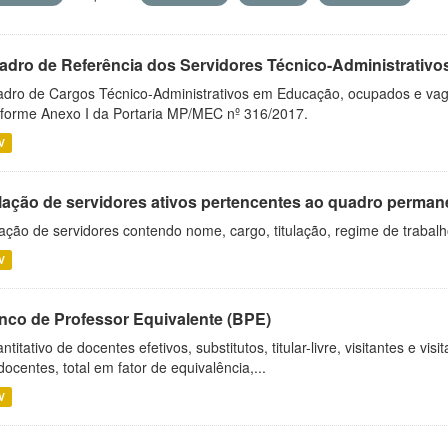
adro de Referência dos Servidores Técnico-Administrati
dro de Cargos Técnico-Administrativos em Educação, ocupados e vagos 
forme Anexo I da Portaria MP/MEC nº 316/2017.
V
lação de servidores ativos pertencentes ao quadro permane
ação de servidores contendo nome, cargo, titulação, regime de trabal
V
nco de Professor Equivalente (BPE)
ntitativo de docentes efetivos, substitutos, titular-livre, visitantes e vi
docentes, total em fator de equivalência,...
V