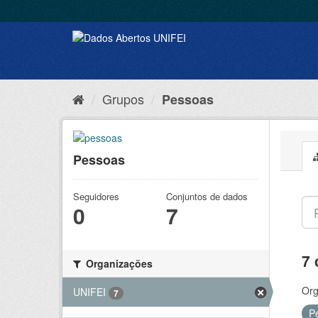
Grupos
Pessoas
Pessoas
Seguidores
Conjuntos de dados
0
7
7 
Organizações
Org
UNIFEI
7
P