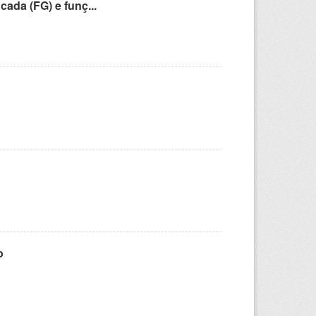
cada (FG) e funç...
o