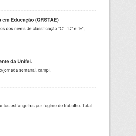
vos em Educação (QRSTAE)
dos níveis de classificação “C”, “D” e “E”,
nte da Unifei.
ho/jornada semanal, campi.
sitantes estrangeiros por regime de trabalho. Total