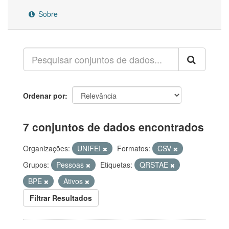
Sobre
Ordenar por
7 conjuntos de dados encontrados
Organizações:
UNIFEI
Formatos:
CSV
Grupos:
Pessoas
Etiquetas:
QRSTAE
BPE
Ativos
Filtrar Resultados