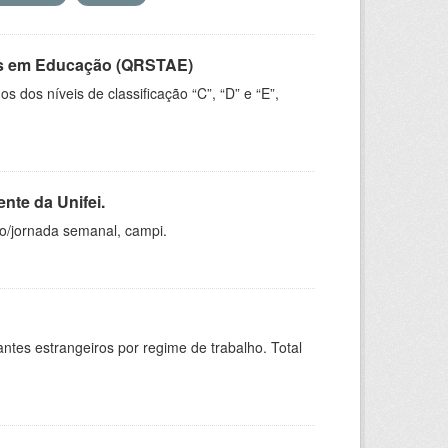
vos em Educação (QRSTAE)
dos níveis de classificação “C”, “D” e “E”,
nte da Unifei.
ho/jornada semanal, campi.
sitantes estrangeiros por regime de trabalho. Total