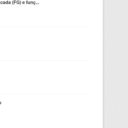
cada (FG) e funç...
o