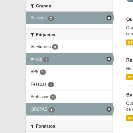
Grupos
Pessoas
7
Qu
Qua
con
Etiquetas
CS
Servidores
3
Ativos
Re
1
Rel
BPE
1
CS
Pessoas
1
Ba
Professor
1
Qua
de 
QRSTAE
1
CS
Formatos