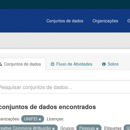
Conjuntos de dados
Organizações
G
Conjuntos de dados
Fluxo de Atividades
Sobre
conjuntos de dados encontrados
anizações:
UNIFEI
Licenças:
reative Commons Atribuição
Grupos:
Pessoas
Etiquetas:
Q