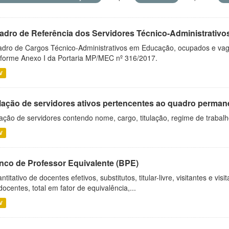
adro de Referência dos Servidores Técnico-Administrati
dro de Cargos Técnico-Administrativos em Educação, ocupados e vagos 
forme Anexo I da Portaria MP/MEC nº 316/2017.
V
lação de servidores ativos pertencentes ao quadro permane
ação de servidores contendo nome, cargo, titulação, regime de trabal
V
nco de Professor Equivalente (BPE)
ntitativo de docentes efetivos, substitutos, titular-livre, visitantes e vi
docentes, total em fator de equivalência,...
V