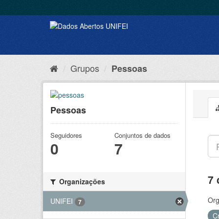
Grupos
Pessoas
Pessoas
Seguidores
Conjuntos de dados
0
7
7 
Organizações
Org
UNIFEI
7
C