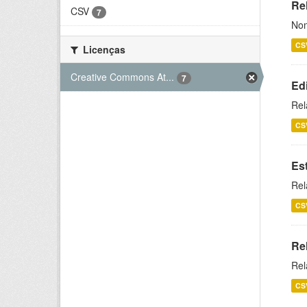
Rel
CSV
7
Nom
CS
Licenças
Creative Commons At...
7
Ed
Rel
CS
Es
Rel
CS
Re
Rel
CS