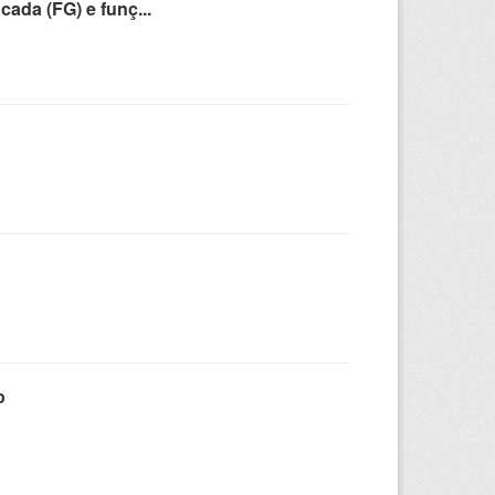
cada (FG) e funç...
o