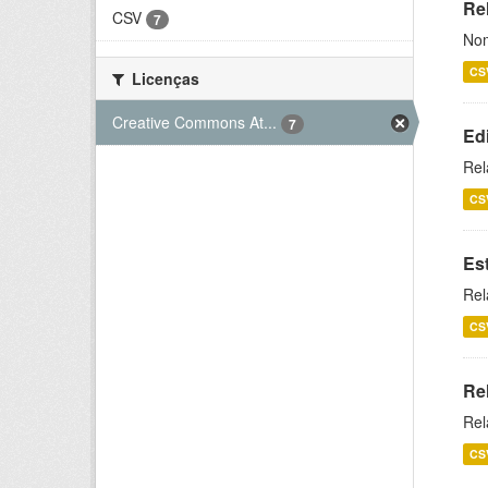
Rel
CSV
7
Nom
CS
Licenças
Creative Commons At...
7
Ed
Rel
CS
Es
Rel
CS
Re
Rel
CS