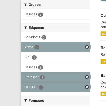
Grupos
Pessoas
7
Qu
Qua
con
Etiquetas
CS
Servidores
3
Ativos
Re
1
Rel
BPE
1
CS
Pessoas
1
Ba
Professor
1
Qua
de 
QRSTAE
1
CS
Formatos