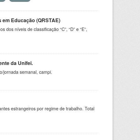
vos em Educação (QRSTAE)
dos níveis de classificação “C”, “D” e “E”,
nte da Unifei.
ho/jornada semanal, campi.
sitantes estrangeiros por regime de trabalho. Total