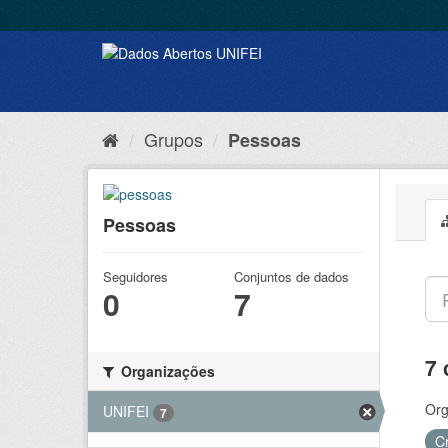
Grupos
Pessoas
Pessoas
Seguidores
Conjuntos de dados
0
7
7 
Organizações
Org
UNIFEI
7
C