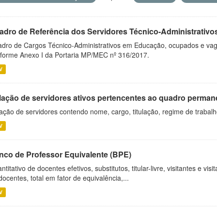
adro de Referência dos Servidores Técnico-Administrati
dro de Cargos Técnico-Administrativos em Educação, ocupados e vagos 
forme Anexo I da Portaria MP/MEC nº 316/2017.
V
lação de servidores ativos pertencentes ao quadro permane
ação de servidores contendo nome, cargo, titulação, regime de trabal
V
nco de Professor Equivalente (BPE)
ntitativo de docentes efetivos, substitutos, titular-livre, visitantes e vi
docentes, total em fator de equivalência,...
V