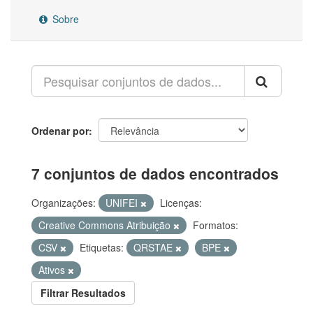
Sobre
Ordenar por
7 conjuntos de dados encontrados
Organizações:
UNIFEI
Licenças:
Creative Commons Atribuição
Formatos:
CSV
Etiquetas:
QRSTAE
BPE
Ativos
Filtrar Resultados