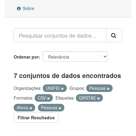
Sobre
Ordenar por
7 conjuntos de dados encontrados
Organizações:
UNIFEI
Grupos:
Pessoas
Formatos:
CSV
Etiquetas:
QRSTAE
Ativos
Pessoas
Filtrar Resultados