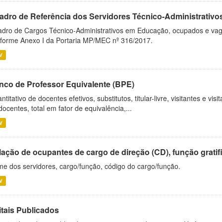
adro de Referência dos Servidores Técnico-Administrati
dro de Cargos Técnico-Administrativos em Educação, ocupados e vagos 
forme Anexo I da Portaria MP/MEC nº 316/2017.
V
nco de Professor Equivalente (BPE)
ntitativo de docentes efetivos, substitutos, titular-livre, visitantes e vi
docentes, total em fator de equivalência,...
V
ação de ocupantes de cargo de direção (CD), função gratifi
e dos servidores, cargo/função, código do cargo/função.
V
itais Publicados