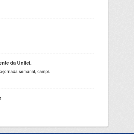
nte da Unifei.
ho/jornada semanal, campi.
o