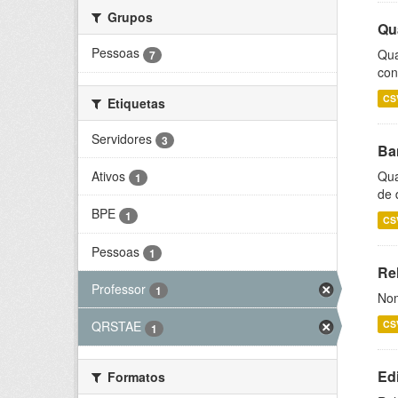
Grupos
Qu
Pessoas
Qua
7
con
CS
Etiquetas
Servidores
3
Ba
Ativos
Qua
1
de 
BPE
1
CS
Pessoas
1
Rel
Professor
1
Nom
CS
QRSTAE
1
Ed
Formatos