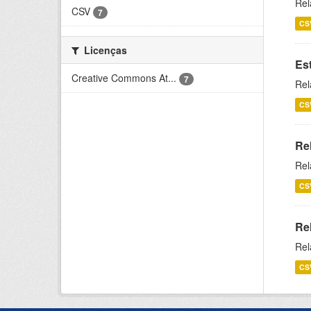
Rel
CSV
7
CS
Licenças
Es
Creative Commons At...
7
Rel
CS
Re
Rel
CS
Re
Rel
CS