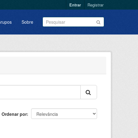
Entrar
Registrar
rupos
Sobre
Ordenar por