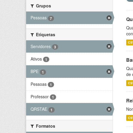
Grupos
Pessoas
7
Qu
Qua
con
Etiquetas
CS
Servidores
3
Ativos
Ba
1
Qua
BPE
1
de 
CS
Pessoas
1
Professor
1
Rel
Nom
QRSTAE
1
CS
Formatos