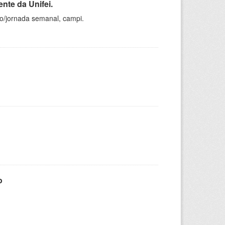
nte da Unifei.
ho/jornada semanal, campi.
o