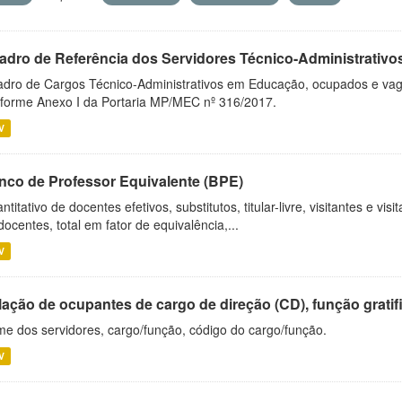
adro de Referência dos Servidores Técnico-Administrati
dro de Cargos Técnico-Administrativos em Educação, ocupados e vagos 
forme Anexo I da Portaria MP/MEC nº 316/2017.
V
nco de Professor Equivalente (BPE)
ntitativo de docentes efetivos, substitutos, titular-livre, visitantes e vi
docentes, total em fator de equivalência,...
V
ação de ocupantes de cargo de direção (CD), função gratifi
e dos servidores, cargo/função, código do cargo/função.
V