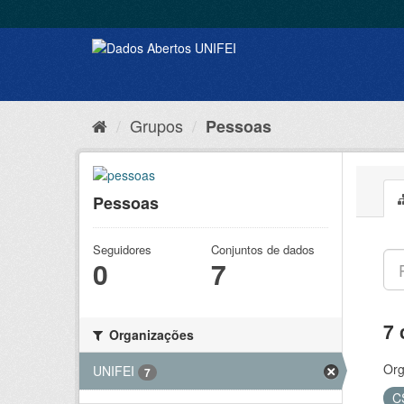
Grupos
Pessoas
Pessoas
Seguidores
Conjuntos de dados
0
7
7 
Organizações
Org
UNIFEI
7
C