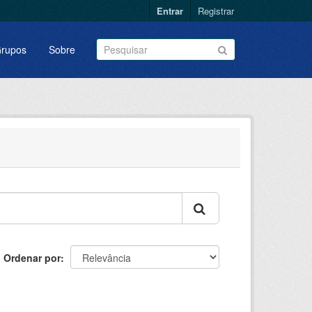
Entrar
Registrar
rupos
Sobre
Ordenar por