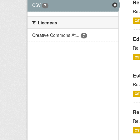
Re
CSV
7
Rel
CS
Licenças
Creative Commons At...
7
Ed
Rel
CS
Es
Rel
CS
Re
Rel
CS