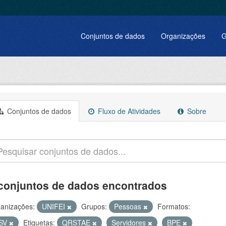
Conjuntos de dados
Organizações
G
Conjuntos de dados
Fluxo de Atividades
Sobre
conjuntos de dados encontrados
anizações:
UNIFEI
Grupos:
Pessoas
Formatos:
SV
Etiquetas:
QRSTAE
Servidores
BPE