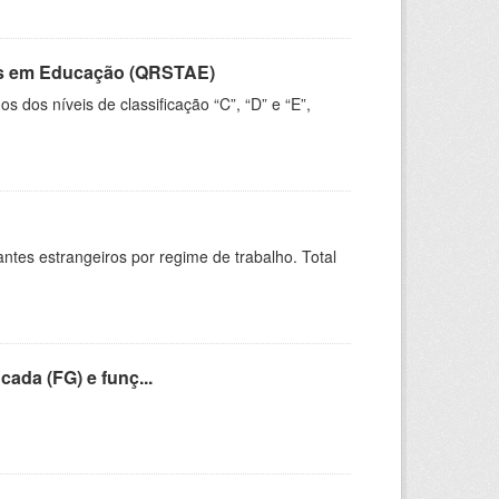
vos em Educação (QRSTAE)
dos níveis de classificação “C”, “D” e “E”,
sitantes estrangeiros por regime de trabalho. Total
cada (FG) e funç...